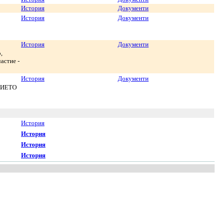
История
Документи
История
Документи
История
Документи
,
астие -
История
Документи
НИЕТО
История
История
История
История