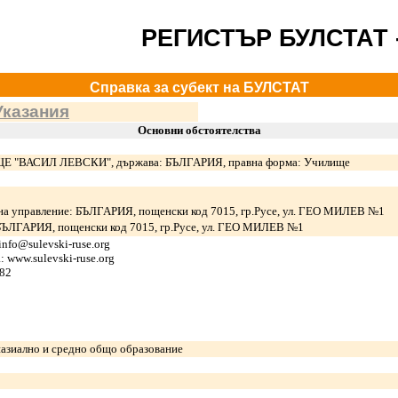
РЕГИСТЪР БУЛСТАТ 
Справка за субект на БУЛСТАТ
Указания
Основни обстоятелства
"ВАСИЛ ЛЕВСКИ", държава: БЪЛГАРИЯ, правна форма: Училище
 на управление: БЪЛГАРИЯ, пощенски код 7015, гр.Русе, ул. ГЕО МИЛЕВ №1
БЪЛГАРИЯ, пощенски код 7015, гр.Русе, ул. ГЕО МИЛЕВ №1
info@sulevski-ruse.org
 www.sulevski-ruse.org
682
назиално и средно общо образование