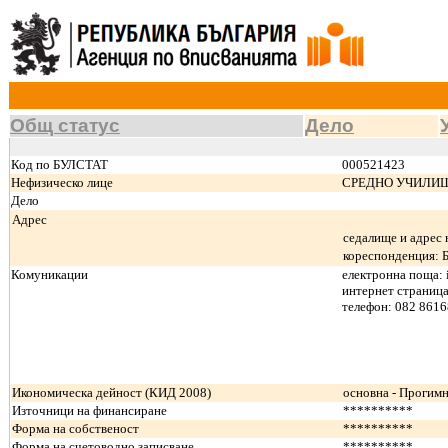
Общ статус
Дело
Код по БУЛСТАТ
000521423
Нефизическо лице
СРЕДНО УЧИЛИЩЕ 
Дело
Адрес
седалище и адрес
кореспонденция: 
Комуникации
електронна поща: 
интернет страница:
телефон: 082 861
Икономическа дейност (КИД 2008)
основна - Прогим
Източници на финансиране
**********
Форма на собственост
**********
Форма на счетоводно записване
**********