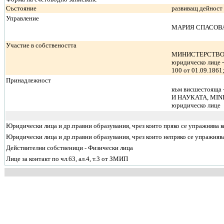
Състояние
развиващ дейност
Управление
МАРИЯ СПАСОВА
Участие в собствеността
МИНИСТЕРСТВО Н
юридическо лице -
100 от 01.09.1861
Принадлежност
към висшестояща
И НАУКАТА, MINI
юридическо лице
Юридически лица и др.правни образувания, чрез които пряко се упражнява 
Юридически лица и др.правни образувания, чрез които непряко се упражняв
Действителни собственици - Физически лица
Лице за контакт по чл.63, ал.4, т.3 от ЗМИП