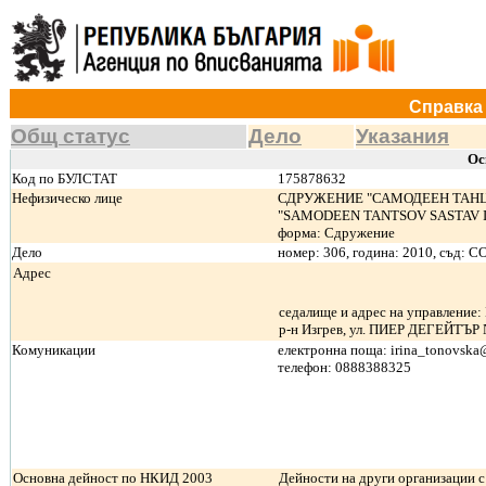
Справка 
Общ статус
Дело
Указания
Ос
Код по БУЛСТАТ
175878632
Нефизическо лице
СДРУЖЕНИЕ "САМОДЕЕН ТАНЦ
"SAMODEEN TANTSOV SASTAV IZ
форма: Сдружение
Дело
номер: 306, година: 2010, съ
Адрес
седалище и адрес на управление:
р-н Изгрев, ул. ПИЕР ДЕГЕЙТЪР №
Комуникации
електронна поща: irina_tonovsk
телефон: 0888388325
Основна дейност по НКИД 2003
Дейности на други организации с