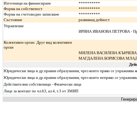
Източници на финансиране
**********
Форма на собственост
**********
Форма на счетоводно записване
**********
Състояние
развиващ дейност
Управление
ИРИНА ИВАНОВА ПЕТРОВА - Пр
Колективен орган: Друг вид колективен
орган
МИЛЕНА ВАСИЛЕВА КЪНЧЕВА -
МАГДАЛЕНА БОРИСОВА МЛАДЕ
Дей
Юридически лица и др.правни образувания, чрез които пряко се упражнява 
Юридически лица и др.правни образувания, чрез които непряко се упражняв
Действителни собственици - Физически лица
Лице за контакт по чл.63, ал.4, т.3 от ЗМИП
Генерира