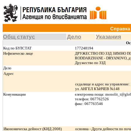
Справка 
Общ статус
Дело
Указания
Ос
Код по БУЛСТАТ
177248194
Нефизическо лице
ДРУЖЕСТВО ПО ЗЗД ЗИМНО ПО
RODDARZHANE - DRYANOVO, дър
Дружество по ЗЗД
Дело
Адрес
седалище и адрес на управление:
ул. АНГЕЛ КЪНЧЕВ №148
Комуникации
електронна поща: monolit_t@glo
телефон: 067762526
факс: 067763546
Икономическа дейност (КИД 2008)
основна - Други дейности по поч