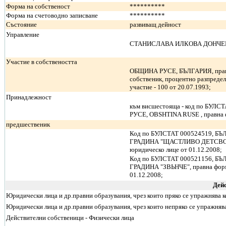
Форма на собственост
**********
Форма на счетоводно записване
**********
Състояние
развиващ дейност
Управление
СТАНИСЛАВА ИЛКОВА ДОНЧЕВА
Участие в собствеността
ОБЩИНА РУСЕ, БЪЛГАРИЯ, правн
собственик, процентно разпредел
участие - 100 от 20.07.1993;
Принадлежност
към висшестояща - код по БУЛ
РУСЕ, OBSHTINA RUSE , правна 
предшественик
Код по БУЛСТАТ 000524519, 
ГРАДИНА "ЩАСТЛИВО ДЕТСВО", п
юридическо лице от 01.12.2008;
Код по БУЛСТАТ 000521156, 
ГРАДИНА "ЗВЬНЧЕ", правна форма
01.12.2008;
Дей
Юридически лица и др.правни образувания, чрез които пряко се упражнява 
Юридически лица и др.правни образувания, чрез които непряко се упражняв
Действителни собственици - Физически лица