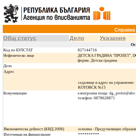
Справка 
Общ статус
Дело
Указания
Ос
Код по БУЛСТАТ
827144716
Нефизическо лице
ДЕТСКА ГРАДИНА "ПРОЛЕТ", DG 
форма: Детска градина
Дело
Адрес
седалище и адрес на управление:
КОТОВСК №15
Комуникации
електронна поща: dg_prolet@abv
телефон: 0878628871
Икономическа дейност (КИД 2008)
основна - Предучилищно образо
Източници на финансиране
**********